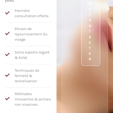
peau.
M
E
Première
C
consultation offerte
O
N
Rituels de
T
rajeunissement du
A
visage
C
T
Soins experts regard
E
& éclat
R
Techniques de
fermeté &
revitalisation
Méthodes
innovantes & actives
non invasives