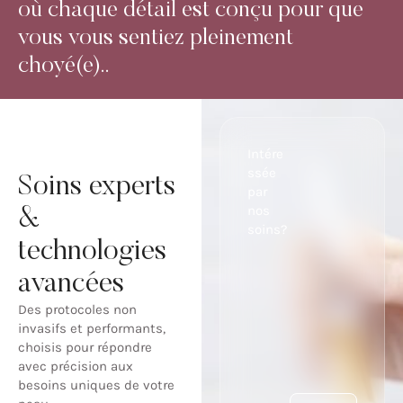
où chaque détail est conçu pour que
vous vous sentiez pleinement
choyé(e)..
Intére
ssée
Soins experts
par
nos
&
soins?
technologies
avancées
Des protocoles non
invasifs et performants,
choisis pour répondre
avec précision aux
besoins uniques de votre